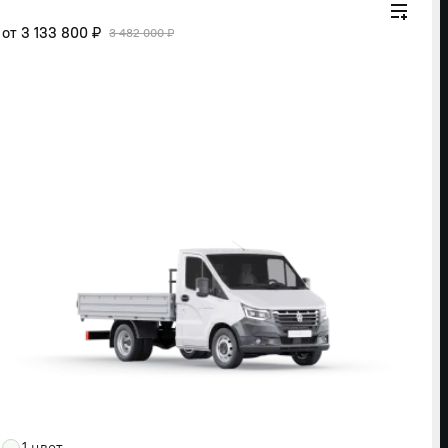
от
3 133 800 ₽
3 482 000 ₽
1 цвет