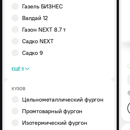
NEXT
Газель БИЗНЕС
10.0
т
Газель
Валдай 12
NN
4x4
Газон NEXT 8.7 т
Садко NEXT
Садко 9
ЕЩЁ 5
КУЗОВ
Самосвал
Туристический
Цельнометаллический фургон
автобус
Фермер
Автомастерская
и
Промтоварный фургон
техпомощь
Перевозка
людей
Изотермический фургон
с
ограниченными