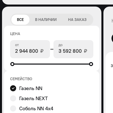
ВСЕ
В НАЛИЧИИ
НА ЗАКАЗ
ЦЕНА
ОТ
ДО
−
₽
₽
3
СЕМЕЙСТВО
Газель
Газель NN
e-
NN
Соболь
Газель NEXT
БИЗНЕС
4x4
Газель
Соболь NN 4x4
БИЗНЕС
4x4
Газон