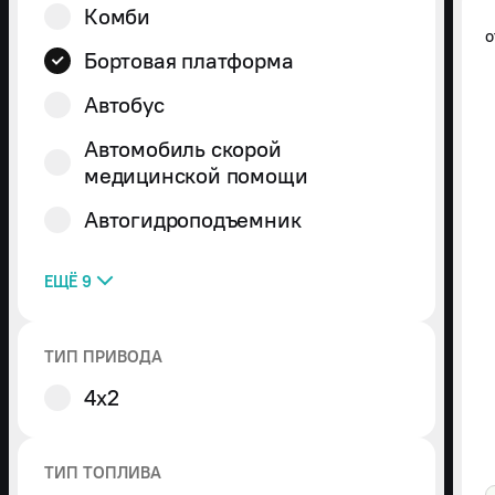
возможностями
Ритуальный
Комби
автомобиль
Междугородний
автобус
Мобильная
Бортовая платформа
аптека
Пожарная
цистерна
Автобус
Автомобиль скорой
медицинской помощи
Автогидроподъемник
ЕЩЁ 9
ТИП ПРИВОДА
4x2
ТИП ТОПЛИВА