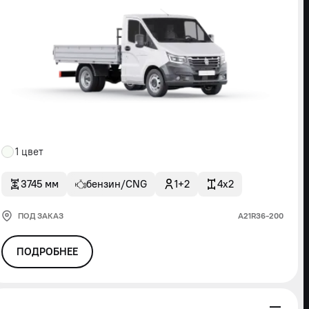
1 цвет
3745 мм
бензин/CNG
1+2
4x2
ПОД ЗАКАЗ
А21R36-200
ПОДРОБНЕЕ