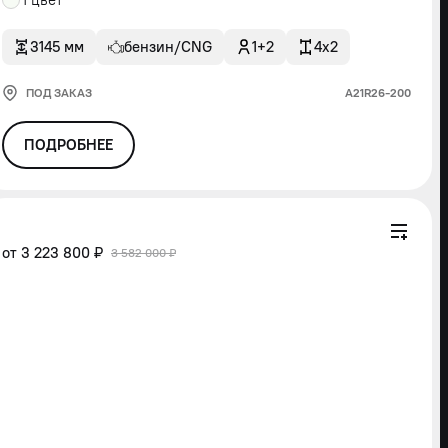
3145 мм
бензин/CNG
1+2
4x2
ПОД ЗАКАЗ
А21R26-200
ПОДРОБНЕЕ
от
3 223 800 ₽
3 582 000 ₽