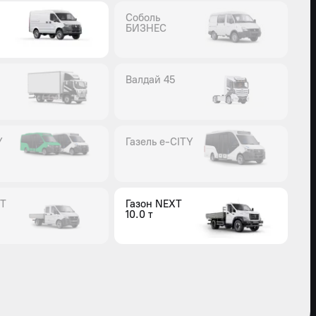
Соболь
БИЗНЕС
Валдай 45
Y
Газель e-CITY
XT
Газон NEXT
10.0 т