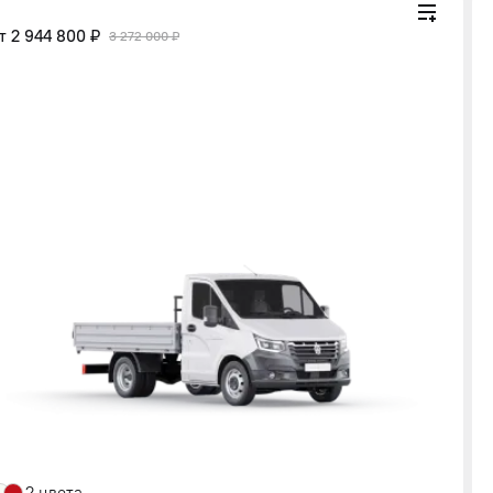
от
2 944 800 ₽
3 272 000 ₽
2 цвета